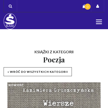
Skip
0
to
content
KSIĄŻKI Z KATEGORII
Poezja
« WRÓĆ DO WSZYSTKICH KATEGORII
NOWOŚĆ