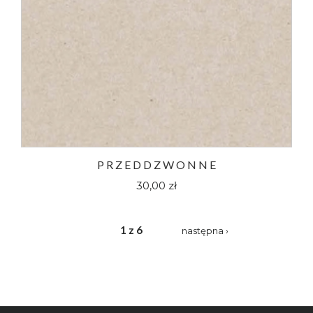
P R Z E D D Z W O N N E
30,00 zł
1 z 6
następna ›