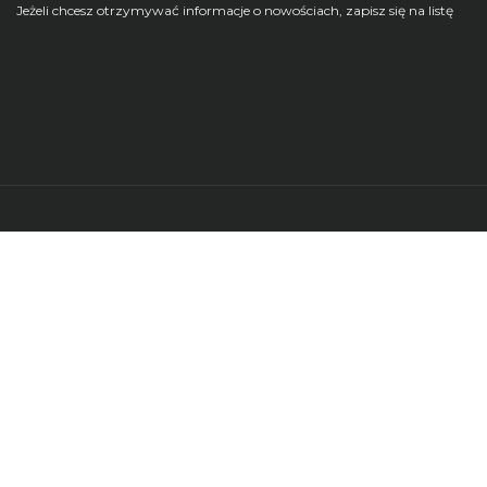
Jeżeli chcesz otrzymywać informacje o nowościach, zapisz się na listę
Zarządzaj subskrypcjami newsletterów