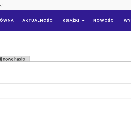
k"
ŁÓWNA
AKTUALNOŚCI
KSIĄŻKI
NOWOŚCI
WY
ta)
ij nowe hasło