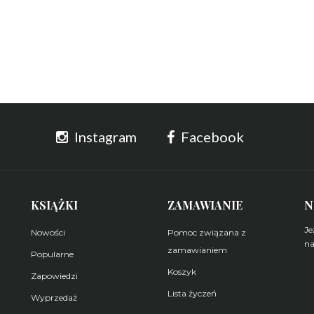
Instagram
Facebook
KSIĄŻKI
ZAMAWIANIE
N
Je
Nowości
Pomoc związana z
na
zamawianiem
Popularne
Koszyk
Z
Zapowiedzi
Lista życzeń
Wyprzedaż