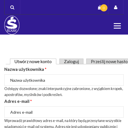
Skip
0
to
content
Zakładki podstawowe
Utwórz nowe konto
(aktywna karta)
Zaloguj
Prześlij nowe hasło
Nazwa użytkownika
*
Odstępy dozwolone; znaki interpunkcyjne zabronione, z wyjątkiem kropek,
apostrofów, myślników i podkreśleń.
Adres e-mail
*
Wprowadź prawidłowy adres e-mail, na który będą przesyłane wszystkie
wiadomości e-mail od systemu. Adres nie jest udostępniany publicznie i