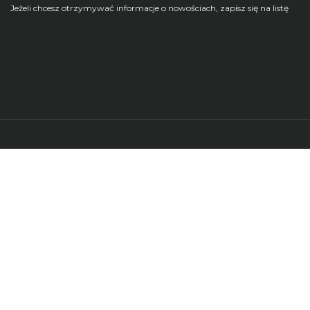
Jeżeli chcesz otrzymywać informacje o nowościach, zapisz się na listę
Zarządzaj subskrypcjami newsletterów