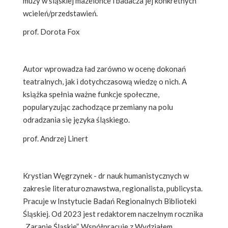
muzy w śląskiej mazelonce i badacza jej konkretnych
wcieleń/przedstawień.
prof. Dorota Fox
Autor wprowadza ład zarówno w ocenę dokonań
teatralnych, jak i dotychczasową wiedzę o nich. A
książka spełnia ważne funkcje społeczne,
popularyzując zachodzące przemiany na polu
odradzania się języka śląskiego.
prof. Andrzej Linert
Krystian Węgrzynek - dr nauk humanistycznych w
zakresie literaturoznawstwa, regionalista, publicysta.
Pracuje w Instytucie Badań Regionalnych Biblioteki
Śląskiej. Od 2023 jest redaktorem naczelnym rocznika
„Zaranie Śląskie”. Współpracuje z Wydziałem