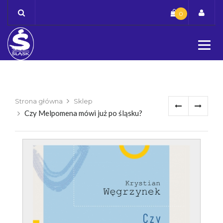
Skip
0
to
content
Strona główna
Sklep
Czy Melpomena mówi już po śląsku?