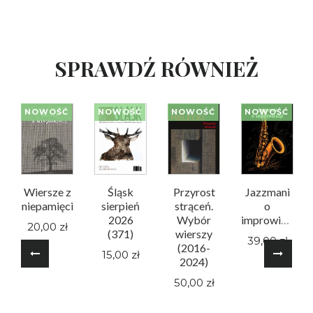
SPRAWDŹ RÓWNIEŻ
NOWOŚĆ
NOWOŚĆ
NOWOŚĆ
NOWOŚĆ
Wiersze z
Śląsk
Przyrost
Jazzmani
niepamięci
sierpień
strąceń.
o
2026
Wybór
improwizacji
20,00 zł
(371)
wierszy
39,00 zł
(2016-
15,00 zł
2024)
50,00 zł