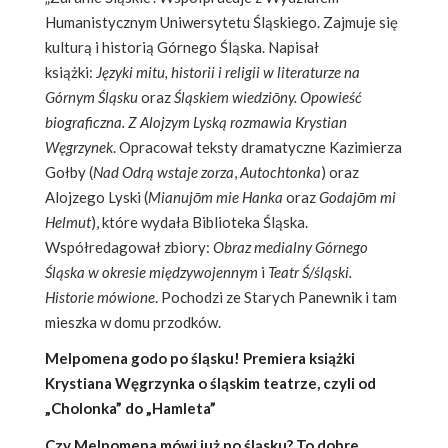
Humanistycznym Uniwersytetu Śląskiego. Zajmuje się
kulturą i historią Górnego Śląska. Napisał
książki:
Języki mitu, historii i religii w literaturze na
Górnym Śląsku
oraz
Śląskiem wiedziōny. Opowieść
biograficzna. Z Alojzym Lyską rozmawia Krystian
Węgrzynek
. Opracował teksty dramatyczne Kazimierza
Gołby (
Nad Odrą wstaje zorza
,
Autochtonka
) oraz
Alojzego Lyski (
Mianujōm mie Hanka
oraz
Godajōm mi
Helmut
), które wydała Biblioteka Śląska.
Współredagował zbiory:
Obraz medialny Górnego
Śląska w okresie międzywojennym
i
Teatr Ś/śląski.
Historie mówione
. Pochodzi ze Starych Panewnik i tam
mieszka w domu przodków.
Melpomena godo po śląsku! Premiera książki
Krystiana Węgrzynka o śląskim teatrze, czyli od
„Cholonka” do „Hamleta”
Czy Melpomena mówi już po śląsku? To dobre