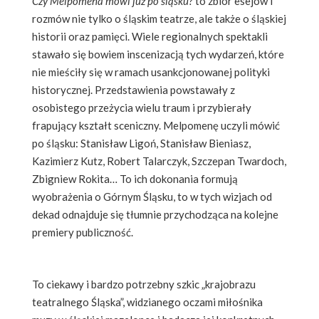
Czy Melpomena mówi już po śląsku?
to zbiór esejów i
rozmów nie tylko o śląskim teatrze, ale także o śląskiej
historii oraz pamięci. Wiele regionalnych spektakli
stawało się bowiem inscenizacją tych wydarzeń, które
nie mieściły się w ramach usankcjonowanej polityki
historycznej. Przedstawienia powstawały z
osobistego przeżycia wielu traum i przybierały
frapujący kształt sceniczny. Melpomenę uczyli mówić
po śląsku: Stanisław Ligoń, Stanisław Bieniasz,
Kazimierz Kutz, Robert Talarczyk, Szczepan Twardoch,
Zbigniew Rokita… To ich dokonania formują
wyobrażenia o Górnym Śląsku, to w tych wizjach od
dekad odnajduje się tłumnie przychodząca na kolejne
premiery publiczność.
To ciekawy i bardzo potrzebny szkic „krajobrazu
teatralnego Śląska”, widzianego oczami miłośnika