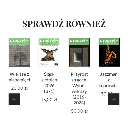
SPRAWDŹ RÓWNIEŻ
NOWOŚĆ
NOWOŚĆ
NOWOŚĆ
NOWOŚĆ
Wiersze z
Śląsk
Przyrost
Jazzmani
niepamięci
sierpień
strąceń.
o
2026
Wybór
improwizacji
20,00 zł
(371)
wierszy
39,00 zł
(2016-
15,00 zł
2024)
50,00 zł