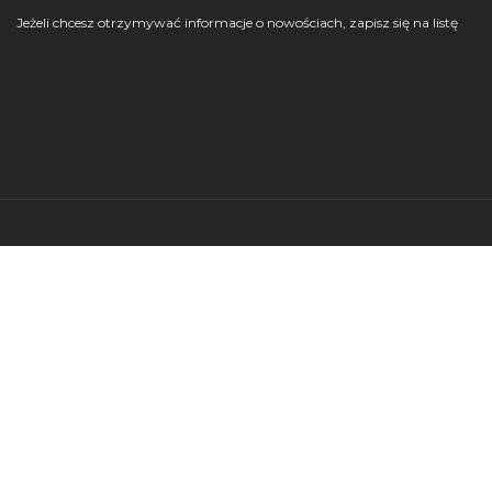
Jeżeli chcesz otrzymywać informacje o nowościach, zapisz się na listę
Zarządzaj subskrypcjami newsletterów