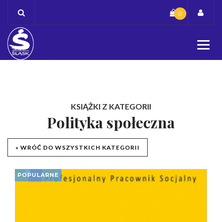
Skip
0
to
content
KSIĄŻKI Z KATEGORII
Polityka społeczna
« WRÓĆ DO WSZYSTKICH KATEGORII
POPULARNE