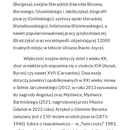
(Borgesa), esejów literackich (Harolda Blooma,
Borowego, Głowińskiego i Jakóbczyka), biografii
pisarzy (Golińskiego), syntezy epoki literackiej
(Kwiatkowskiego), felietonów (Kisielewskiego), a
nawet popularnonaukowej pracy językoznawczej
(Bralczyka) oraz encyklopedii, objaśniającej 12000
trudnych miejsc w tekście
Ulissesa
(hasło Joyce).
Większość esejów dotyczy dzieł z wieku XX,
choć w niektórych wspomina się o stuleciu XIX (Asnyk,
Byron) czy nawet XVII (Cervantes). Dwa eseje
dotyczą powieści opublikowanych w XXI wieku: mowa
o
Selmie
Jarczewskiego (2012; w roku 2013 wysuwana
do nagrody Angelus) oraz
Myśliwice, Myśliwice
Bartnickiego (2021; nagrodzonej przez Miasto
Gdańsk w 2022 roku). Artykuł o
Oziminie
Berenta
związany jest z 150-leciem urodzin pisarza (1873-
1940). Szkice o Iwaszkiewiczu -- w „Twórczości” 1983,