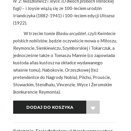
nr 2:
Iwaszkiewicz i Joyce. (O dwóch próbach literackiej
fugi)
– i Joysie wiążą się ze 100-leciem urodzin
Irlandczyka (1882-1941) i 100-leciem edycji
Ulissesa
(1922).
W trzecim tomie
Blasku arcydzieł
, czyli
Kwintecie
polskich noblistów
, będzie oczywiście mowa o Miłoszu,
Reymoncie, Sienkiewiczu, Szymborskiej i Tokarczuk, a
jednocześnie także o Tomaszu Mannie (co zapowiada
kustoda alias kustosz na okładce wydawanego
właśnie tomu), Nabokovie, Orzeszkowej (też
pretendentce do Nagrody Nobla), Pilchu, Prouście,
Słowackim, Stendhalu, Vincenzie, Wyce i Żeromskim
(konkurencie Reymonta).
WISH LIST
Kategoria:
Eseje/felietony
Literaturoznawstwo