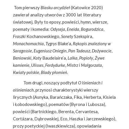
Tom pierwszy
Blasku arcydzieł
(Katowice 2020)
zawierał analizy utworów z 3000 lat literatury
światowej. Były to eposy, powieści, hymn, wiersze,
poematy i komedia:
Odyseja
,
Eneida
,
Bogurodzica
,
Fraszki
Kochanowskiego,
Sonety
Szekspira,
Monachomachia
,
Tygrys
Blake’a,
Rękopis znaleziony w
Saragossie
,
Eugeniusz Oniegin
,
Pan Tadeusz
,
Dożywocie
,
Beniowski
,
Koty
Baudelaire’a,
Lalka
,
Popioły
,
Żywe
kamienie
,
Ulisses
,
Ferdydurke
,
Mistrz i Małgorzata
,
Kwiaty polskie
,
Blady płomień
.
Tom drugi, noszący podtytuł
O lśnieniach i
olśnieniach
, przynosi charakterystyki wierszy
lirycznych (Asnyka, Barańczaka, Fika, Herberta, Kisiela
i Łobodowskiego), poematów (Byrona i Lubosza),
powieści (Bartnickiego, Berenta, Cervantesa,
Cortázara, Dąbrowskiej, Eco, Haszka i Jarczewskiego),
prozy poetyckiej (Iwaszkiewicza), opowiadania