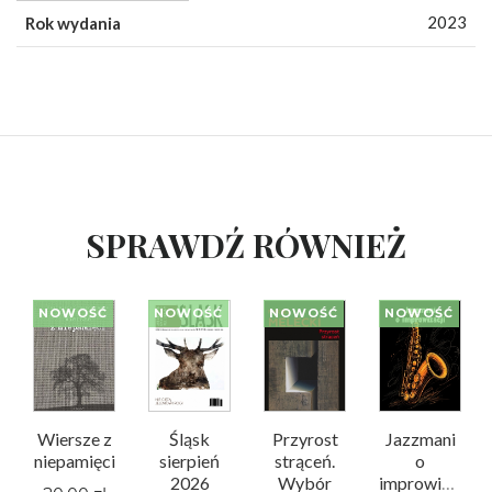
2023
Rok wydania
SPRAWDŹ RÓWNIEŻ
NOWOŚĆ
NOWOŚĆ
NOWOŚĆ
NOWOŚĆ
Wiersze z
Śląsk
Przyrost
Jazzmani
niepamięci
sierpień
strąceń.
o
2026
Wybór
improwizacji