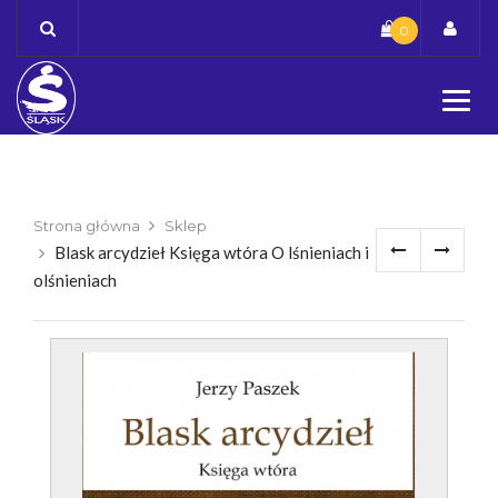
Skip
0
to
content
Strona główna
Sklep
Blask arcydzieł Księga wtóra O lśnieniach i
olśnieniach