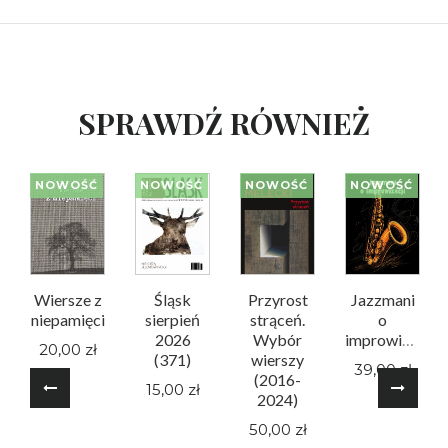
SPRAWDŹ RÓWNIEŻ
NOWOŚĆ
NOWOŚĆ
NOWOŚĆ
NOWOŚĆ
Wiersze z
Śląsk
Przyrost
Jazzmani
niepamięci
sierpień
strąceń.
o
2026
Wybór
improwizacji
20,00 zł
(371)
wierszy
39,00 zł
(2016-
15,00 zł
2024)
50,00 zł