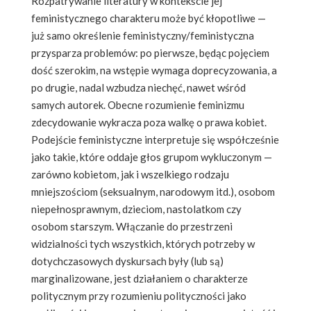
Rozpatrywanie literatury w kontekście jej
feministycznego charakteru może być kłopotliwe —
już samo określenie feministyczny/feministyczna
przysparza problemów: po pierwsze, będąc pojęciem
dość szerokim, na wstępie wymaga doprecyzowania, a
po drugie, nadal wzbudza niechęć, nawet wśród
samych autorek. Obecne rozumienie feminizmu
zdecydowanie wykracza poza walkę o prawa kobiet.
Podejście feministyczne interpretuje się współcześnie
jako takie, które oddaje głos grupom wykluczonym —
zarówno kobietom, jak i wszelkiego rodzaju
mniejszościom (seksualnym, narodowym itd.), osobom
niepełnosprawnym, dzieciom, nastolatkom czy
osobom starszym. Włączanie do przestrzeni
widzialności tych wszystkich, których potrzeby w
dotychczasowych dyskursach były (lub są)
marginalizowane, jest działaniem o charakterze
politycznym przy rozumieniu polityczności jako