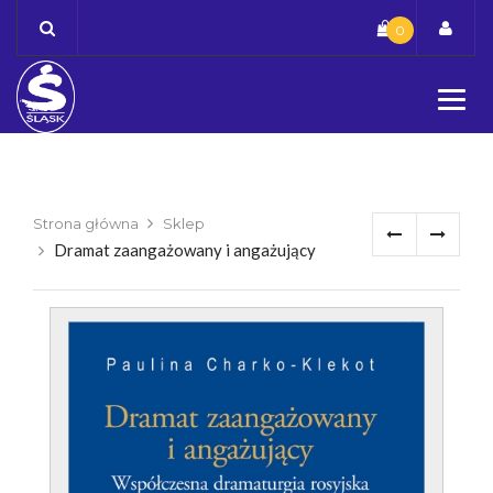
Skip
0
to
content
Strona główna
Sklep
Dramat zaangażowany i angażujący