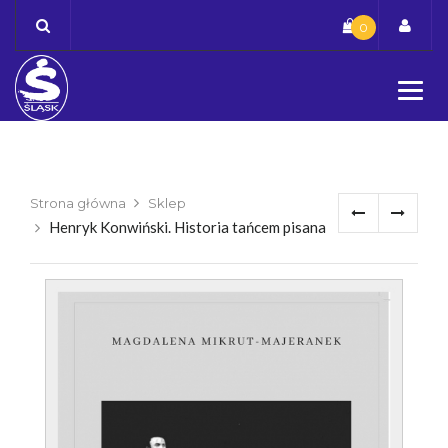
Skip
0
to
content
Strona główna
Sklep
Henryk Konwiński. Historia tańcem pisana