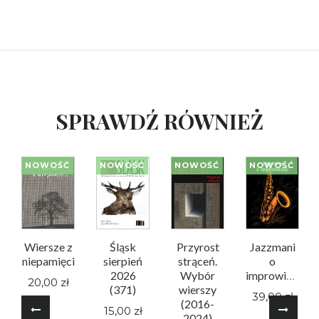
SPRAWDŹ RÓWNIEŻ
NOWOŚĆ
NOWOŚĆ
NOWOŚĆ
NOWOŚĆ
Wiersze z
Śląsk
Przyrost
Jazzmani
niepamięci
sierpień
strąceń.
o
2026
Wybór
improwizacji
20,00 zł
(371)
wierszy
39,00 zł
(2016-
15,00 zł
2024)