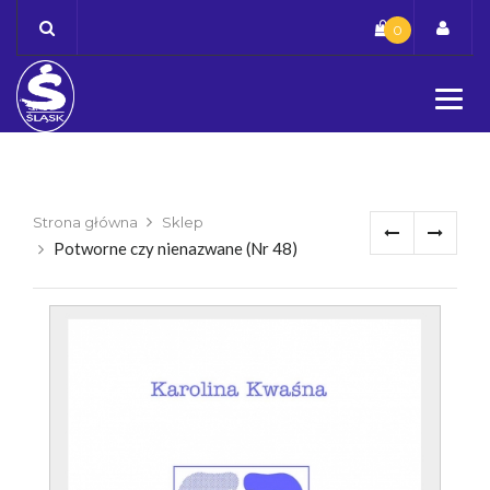
Skip
0
to
content
Strona główna
Sklep
Potworne czy nienazwane (Nr 48)