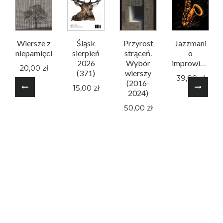
Wiersze z
Śląsk
Przyrost
Jazzmani
niepamięci
sierpień
strąceń.
o
2026
Wybór
improwizacji
20,00 zł
(371)
wierszy
39,00 zł
(2016-
15,00 zł
2024)
50,00 zł