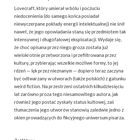
Lovecraft, który umierał w bólu i poczuciu
niedocenienia (do samego końca posiadał
niewyczerpane pokłady energii intelektualnej) nie śnił
nawet, że jego opowiadania staną się przedmiotem tak
intensywnej i długofalowej eksploatacji. Wydaje się,
że choć opisana przez niego groza została już
wielokrotnie przetworzona i przefiltrowana przez
kulturę, przybierając wszelkie możliwe formy, to jej
rdzeń — lęk przez nieznanym — dopiero teraz zaczyna
być odtwarzany w utworach (także polskich) z gatunku
weird fiction. Na przestrzeni ostatnich kilkudziesięciu
lat zarówno proza tego niesamowitego autora, jak
również jego postać zyskały status kultowej, zaś
tłumaczenia jego utworów stanowią zaledwie jedno z
okien prowadzących do fikcyjnego uniwersum pisarza.