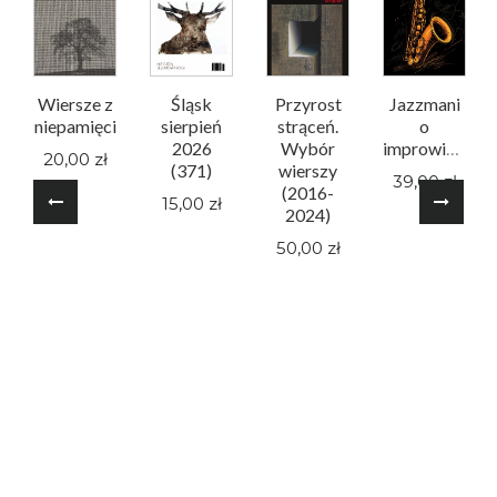
Wiersze z
Śląsk
Przyrost
Jazzmani
niepamięci
sierpień
strąceń.
o
2026
Wybór
improwizacji
20,00 zł
(371)
wierszy
39,00 zł
(2016-
15,00 zł
2024)
50,00 zł