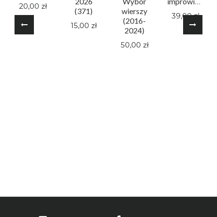
2026
Wybór
improwizacji
20,00 zł
(371)
wierszy
39,00 zł
(2016-
15,00 zł
2024)
50,00 zł