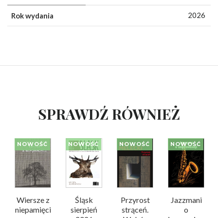
2026
Rok wydania
SPRAWDŹ RÓWNIEŻ
NOWOŚĆ
NOWOŚĆ
NOWOŚĆ
NOWOŚĆ
Wiersze z
Śląsk
Przyrost
Jazzmani
niepamięci
sierpień
strąceń.
o