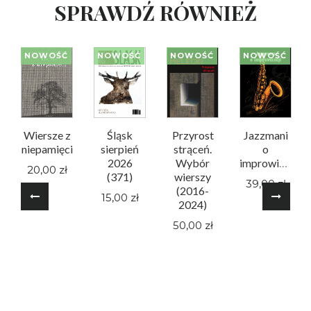
SPRAWDŹ RÓWNIEŻ
NOWOŚĆ
NOWOŚĆ
NOWOŚĆ
NOWOŚĆ
Wiersze z
Śląsk
Przyrost
Jazzmani
niepamięci
sierpień
strąceń.
o
2026
Wybór
improwizacji
20,00 zł
(371)
wierszy
39,00 zł
(2016-
15,00 zł
2024)
50,00 zł