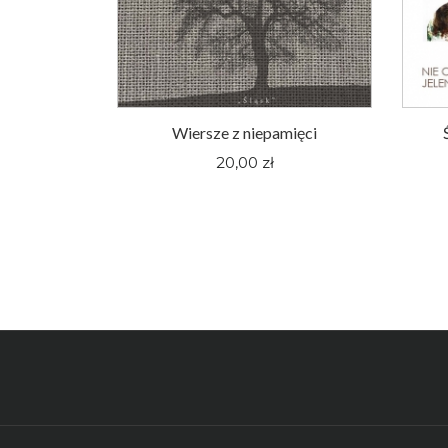
oger Pieśni
Wiersze z niepamięci
nym Śląsku
20,00 zł