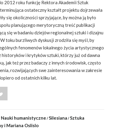
do 2012 roku funkcję Rektora Akademii Sztuk
terminująca ostateczny kształt projektu dojrzewała
wiły się okoliczności sprzyjające, by można ją było
połu planującego merytoryczną treść publikacji
cą się w badaniu dziejów regionalnej sztuki i dizajnu
 W toku burzliwych dyskusji zrodziła się myśl, by
zególnych fenomenów lokalnego życia artystycznego
 historyków i krytyków sztuki, którzy już od dawna
ą, jak też przez badaczy z innych środowisk, często
nia, rozwijających swe zainteresowania w zakresie
piero od ostatnich kilku lat.
WISH LIST
Nauki humanistyczne
Silesiana
Sztuka
y i Mariana Oslislo