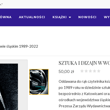
k"
ŁÓWNA
AKTUALNOŚCI
KSIĄŻKI
NOWOŚCI
WY
ztwie śląskim 1989-2022
SZTUKA I DIZAJN W W
50,00 zł
Oddawana do rąk czytelnika ksi
po 1989 roku w dziedzinie szt
bezpośrednio z Katowicami ora
ośrodkach województwa śląskie
Prezesa Zarządu Wydawnictwa Śl