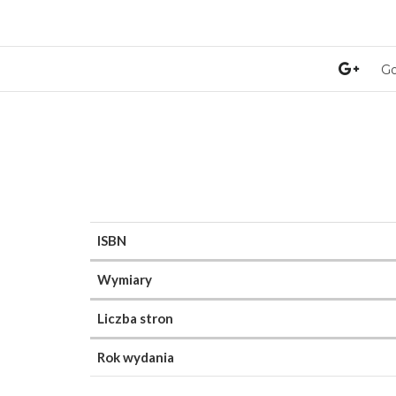
Go
ISBN
Wymiary
Liczba stron
Rok wydania