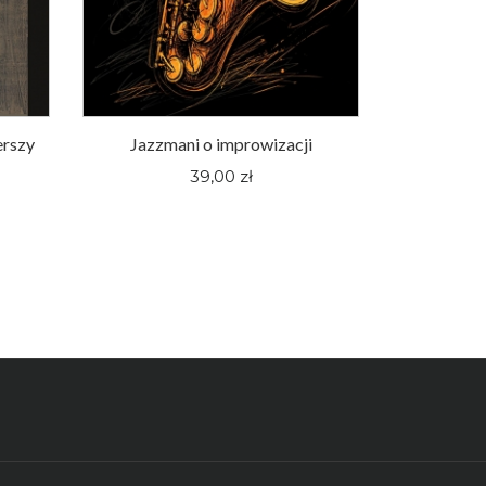
erszy
Jazzmani o improwizacji
Śląskie fi
pewnej hu
39,00 zł