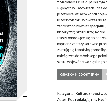
z Marianem Oslislo, pełniącym 
Pięknych w Katowicach. Idea de
przez kilka lat, aż w końcu poja
urzeczywistnić. Wówczas do zes
zaproszono również specjalizują
historyczkę sztuki, Irmę Kozinę.
teksty odnoszące się do poszc
napisane zostały zarówno przez
zajmują się tematyką górnośląsk
należących do młodszego pokole
sztuki województwa śląskiego do
Powiększ
Kategoria:
Kulturoznawstwo
Autor:
Pod redakcją Irmy Kozin