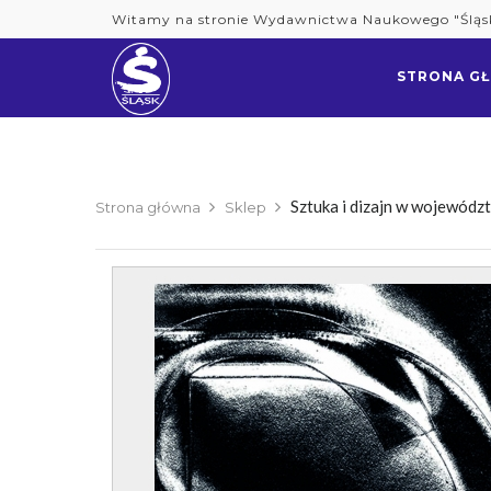
Skip
Witamy na stronie Wydawnictwa Naukowego "Śląs
to
content
STRONA G
Sztuka i dizajn w wojewód
Strona główna
Sklep