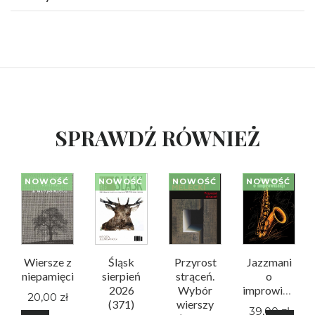
SPRAWDŹ RÓWNIEŻ
NOWOŚĆ
NOWOŚĆ
NOWOŚĆ
NOWOŚĆ
Wiersze z
Śląsk
Przyrost
Jazzmani
niepamięci
sierpień
strąceń.
o
2026
Wybór
improwizacji
20,00 zł
(371)
wierszy
39,00 zł