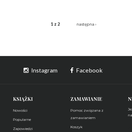
1 z 2
następna ›
Instagram
Facebook
KSIĄŻKI
ZAMAWIANIE
N
Je
Nowości
Pomoc związana z
na
zamawianiem
Popularne
Koszyk
Z
Zapowiedzi