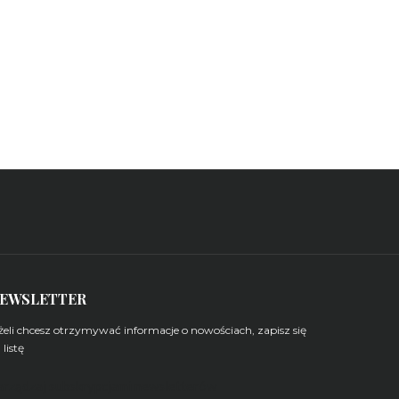
EWSLETTER
żeli chcesz otrzymywać informacje o nowościach, zapisz się
 listę
arządzaj subskrypcjami newsletterów