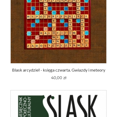
Blask arcydzieł - księga czwarta. Gwiazdy i meteory
40,00 zł