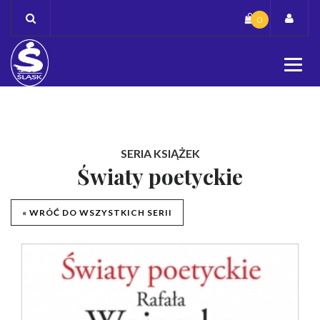
Skip
0
to
content
SERIA KSIĄŻEK
Światy poetyckie
« WRÓĆ DO WSZYSTKICH SERII